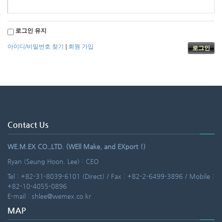
로그인 유지
아이디/비밀번호 찾기
|
회원 가입
Contact Us
WE.M.EX CO.,LTD. (WEll Make, and EXport !)
Ryan (Seung Hoon. Lee) : CEO
Tel : +82-31-8039-6101 (Direct) / Fax : +82-2-6499-3896 / Mobile :
+82-10-4055-0896
E-mail : shlee@wemex.co.kr
MAP